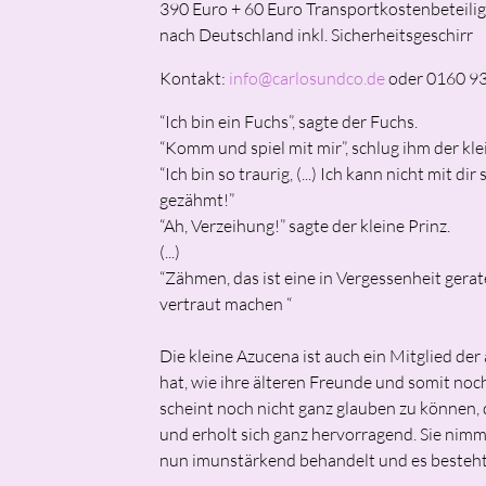
390 Euro + 60 Euro Transportkostenbeteili
nach Deutschland inkl. Sicherheitsgeschirr
Kontakt:
info@carlosundco.de
oder 0160 9
“Ich bin ein Fuchs”, sagte der Fuchs.
“Komm und spiel mit mir”, schlug ihm der klei
“Ich bin so traurig, (...) Ich kann nicht mit di
gezähmt!”
“Ah, Verzeihung!” sagte der kleine Prinz.
(...)
“Zähmen, das ist eine in Vergessenheit gerat
vertraut machen “
Die kleine Azucena ist auch ein Mitglied der
hat, wie ihre älteren Freunde und somit noch
scheint noch nicht ganz glauben zu können, 
und erholt sich ganz hervorragend. Sie nimmt
nun imunstärkend behandelt und es besteht b