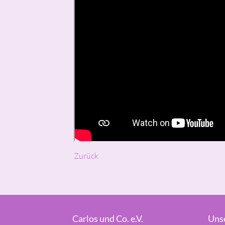
Zurück
Carlos und Co. e.V.
Uns