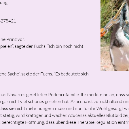
gung
3278421
ne Prinz vor.
r spielen”, sagte der Fuchs. “Ich bin noch nicht
ene Sache”, sagte der Fuchs. “Es bedeutet: sich
 aus Navarres geretteten Podencofamilie. Ihr merkt man an, dass si
 gar nicht viel schönes gesehen hat. Azucena ist zurückhaltend un
dass sie nicht mehr hungern muss und nun für ihr Wohl gesorgt wi
 stetig, wird kräftiger und wacher. Azucenas aktuelles Blutbild zei
erechtigte Hoffnung, dass über diese Therapie Regulation eintrit