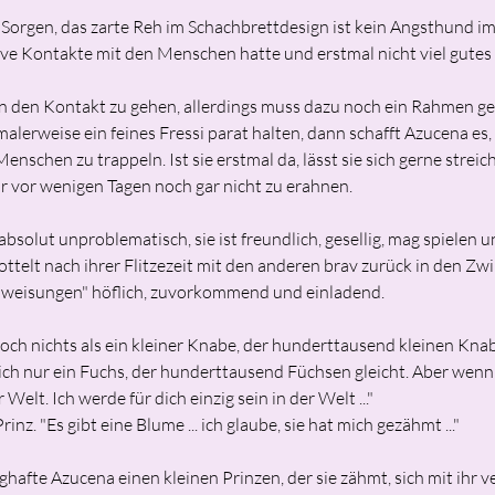
orgen, das zarte Reh im Schachbrettdesign ist kein Angsthund i
tive Kontakte mit den Menschen hatte und erstmal nicht viel gutes
in den Kontakt zu gehen, allerdings muss dazu noch ein Rahmen ges
lerweise ein feines Fressi parat halten, dann schafft Azucena es
schen zu trappeln. Ist sie erstmal da, lässt sie sich gerne strei
r vor wenigen Tagen noch gar nicht zu erahnen.
solut unproblematisch, sie ist freundlich, gesellig, mag spielen u
ttelt nach ihrer Flitzezeit mit den anderen brav zurück in den Zw
nweisungen" höflich, zuvorkommend und einladend.
noch nichts als ein kleiner Knabe, der hunderttausend kleinen Knabe
dich nur ein Fuchs, der hunderttausend Füchsen gleicht. Aber wen
Welt. Ich werde für dich einzig sein in der Welt ..."
inz. "Es gibt eine Blume ... ich glaube, sie hat mich gezähmt ..."
fte Azucena einen kleinen Prinzen, der sie zähmt, sich mit ihr ve