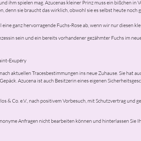
d ihm spielen mag. Azucenas kleiner Prinz muss ein bißchen in V
n, denn sie braucht das wirklich, obwohl sie es selbst heute noch
al eine ganz hervorragende Fuchs-Rose ab, wenn wir nur diesen kle
rinzessin sein und ein bereits vorhandener gezähmter Fuchs im ne
Saint-Exupéry
t nach aktuellen Tracesbestimmungen ins neue Zuhause. Sie hat au
epäck. Azucena ist auch Besitzerin eines eigenen Sicherheitsgesc
os & Co. e.V., nach positivem Vorbesuch, mit Schutzvertrag und g
r anonyme Anfragen nicht bearbeiten können und hinterlassen Sie