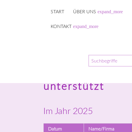
expand_more
START
ÜBER UNS
expand_more
KONTAKT
Suchbegriffe
Diese tollen Sp
e.V. mit Sach- 
unterstützt
Im Jahr 2025
Datum
Name/Firma