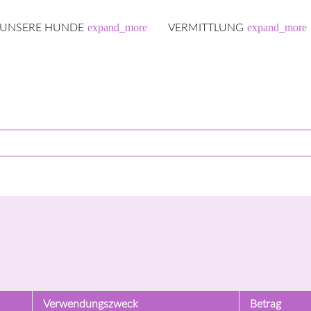
expand_more
expand_more
UNSERE HUNDE
VERMITTLUNG
ender haben Carlos & Co
und/oder Geldspenden
Verwendungszweck
Betrag