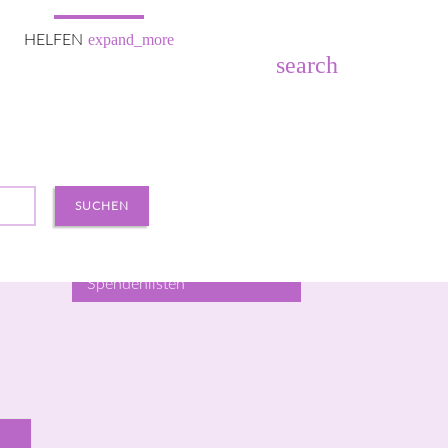
expand_more
HELFEN
search
SUCHEN
Helfen & Unterstützen
.
Werden Sie Mitglied
Spendenlisten